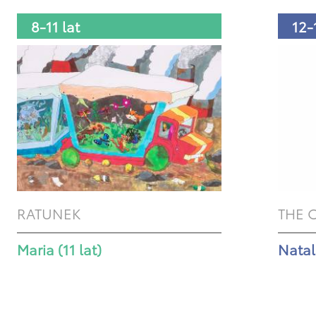
8-11 lat
12-
RATUNEK
THE 
Maria (11 lat)
Natali