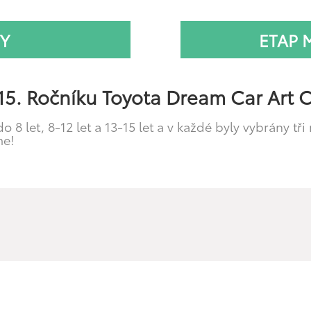
Y
ETAP
15. Ročníku Toyota Dream Car Art C
o 8 let, 8-12 let a 13-15 let a v každé byly vybrány tři
me!