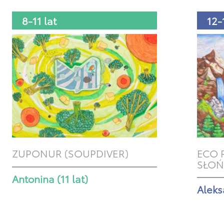
8-11 lat
12-
ZUPONUR (SOUPDIVER)
ECO 
SŁO
Antonina (11 lat)
Aleks