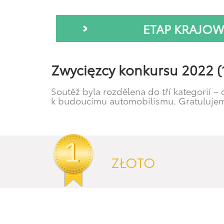
ETAP KRAJOW
Zwycięzcy konkursu 2022 (
Soutěž byla rozdělena do tří kategorií – d
k budoucímu automobilismu. Gratuluje
ZŁOTO