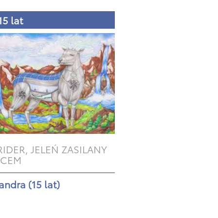
15 lat
RIDER, JELEŃ ZASILANY
ŃCEM
andra (15 lat)