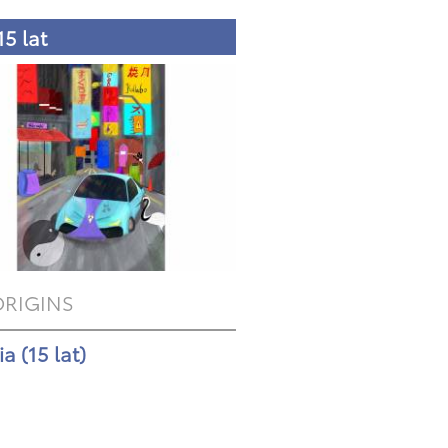
15 lat
ORIGINS
a (15 lat)