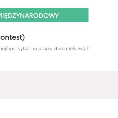
 MIĘDZYNARODOWY
ontest)
 nejlepší výtvarné práce, které měly vztah